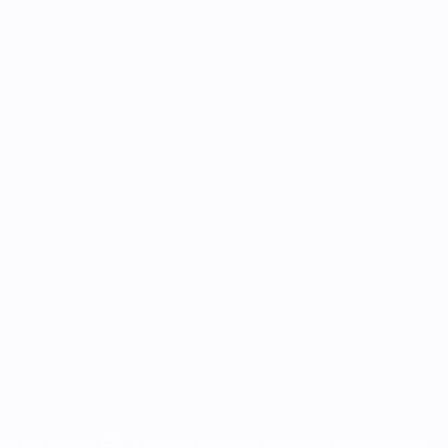
tos de autor da UEFA. As referidas marcas registadas não podem ser