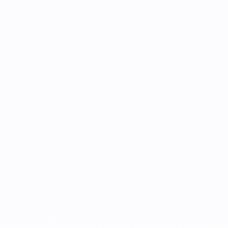
no
Português
ompetições da UEFA estão protegidas por marcas registadas e/ou direi