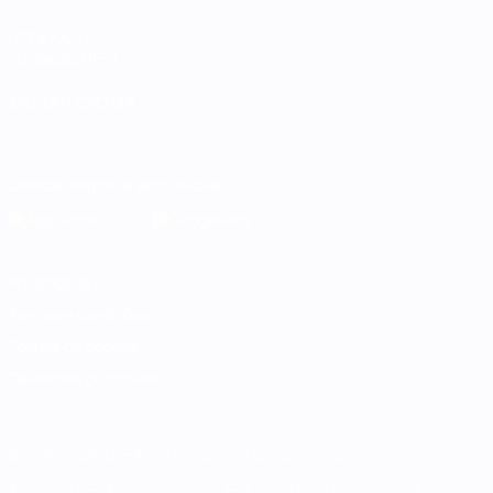
UEFA.com
Fundação UEFA
MUDAR IDIOMA
Português
English
Français
Deutsch
Русский
Español
Italia
Descarregue a app oficial
Privacidade
Termos e condições
Política de cookies
Definições de cookies
© 1998-2026 UEFA. Todos os direitos reservados
A palavra UEFA, o logótipo da UEFA e todas as marcas relativas às c