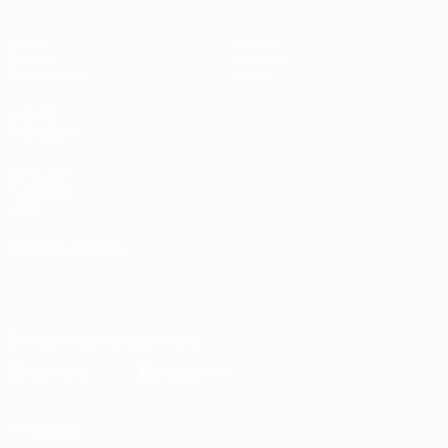
Jogos
Equipas
Grupos
Notícias
Estatísticas
Sobre
VISITE
TAMBÉM
UEFA.com
Fundação
UEFA
MUDAR IDIOMA
Português
English
Français
Deutsch
Русский
Español
Italiano
Português
Descarregue a app oficial
Privacidade