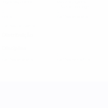
Jogos disputados
Minutos jogados
11,34 méd. por jogo
0
0
Golos
Cartões amarelos
0
Cartões vermelhos
Distribuição
Disciplina
0
0
Cartões amarelos
Cartões vermelhos
Women's Nations League