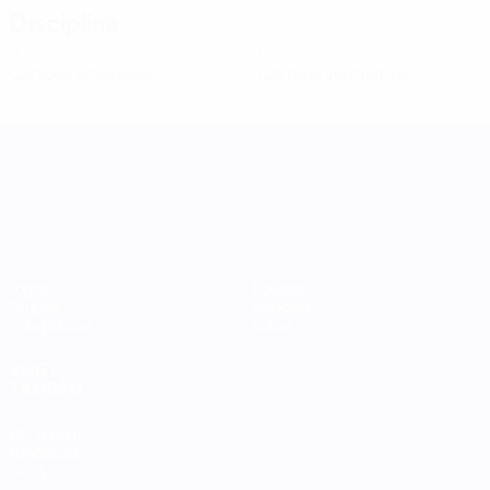
Disciplina
0
0
Cartões amarelos
Cartões vermelhos
Women's Nations League
Jogos
Equipas
Grupos
Notícias
Estatísticas
Sobre
VISITE
TAMBÉM
UEFA.com
Fundação
UEFA