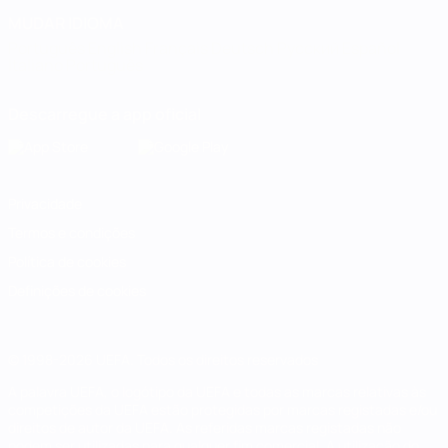
MUDAR IDIOMA
Português
English
Français
Deutsch
Русский
Español
Italiano
Português
Descarregue a app oficial
Privacidade
Termos e condições
Política de cookies
Definições de cookies
© 1998-2026 UEFA. Todos os direitos reservados
A palavra UEFA, o logótipo da UEFA e todas as marcas relativas às
competições da UEFA estão protegidas por marcas registadas e/ou
direitos de autor da UEFA. As referidas marcas registadas não
podem ser utilizadas para qualquer fim comercial. A utilização do