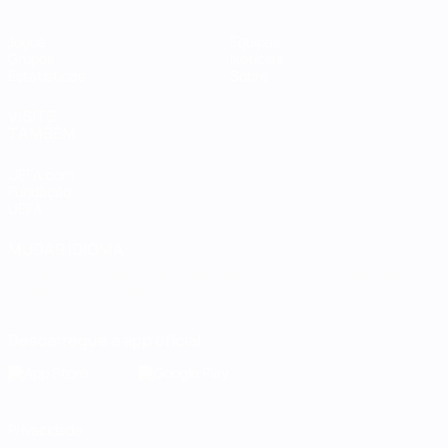
Jogos
Equipas
Grupos
Notícias
Estatísticas
Sobre
VISITE
TAMBÉM
UEFA.com
Fundação
UEFA
MUDAR IDIOMA
Português
English
Français
Deutsch
Русский
Español
Italiano
Português
Descarregue a app oficial
Privacidade