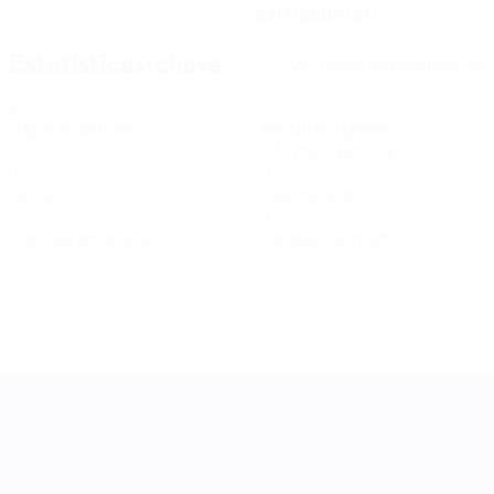
23/7/2005 (21)
Estatísticas-chave
Ver todas as estatísticas
4
67
Jogos disputados
Minutos jogados
11,17 méd. por jogo
0
0
Golos
Assistências
0
0
Cartões amarelos
Cartões vermelhos
Women's Nations League