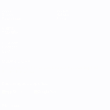
Jogos
Equipas
Grupos
Notícias
Estatísticas
Sobre
VISITE
TAMBÉM
UEFA.com
Fundação
UEFA
MUDAR IDIOMA
Português
English
Français
Deutsch
Русский
Español
Italiano
Português
Descarregue a app oficial
Privacidade