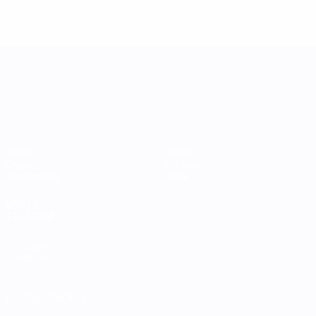
Women's Nations League
Jogos
Equipas
Grupos
Notícias
Estatísticas
Sobre
VISITE
TAMBÉM
UEFA.com
Fundação
UEFA
MUDAR IDIOMA