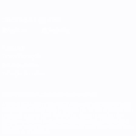
Português
English
Français
Deutsch
Русский
Español
Italiano
Português
Descarregue a app oficial
Privacidade
Termos e condições
Política de cookies
Definições de cookies
© 1998-2026 UEFA. Todos os direitos reservados
A palavra UEFA, o logótipo da UEFA e todas as marcas relativas às
competições da UEFA estão protegidas por marcas registadas e/ou
direitos de autor da UEFA. As referidas marcas registadas não
podem ser utilizadas para qualquer fim comercial. A utilização do
UEFA.com implica o seu acordo com os Termos e Condições, e com
a Política de Privacidade.