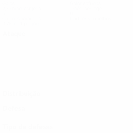
Golos
Golos sofridos
2,75 méd. por jogo
1 méd. por jogo
3
0
Cartões amarelos
Cartões vermelhos
0,75 méd. por jogo
Ataque
Distribuição
Defesa
Tipo de defesas