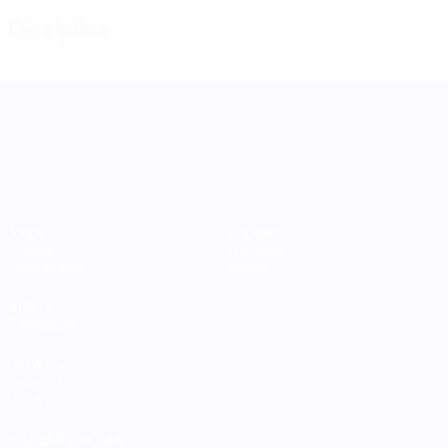
Disciplina
Women's Nations League
Jogos
Equipas
Grupos
Notícias
Estatísticas
Sobre
VISITE
TAMBÉM
UEFA.com
Fundação
UEFA
MUDAR IDIOMA