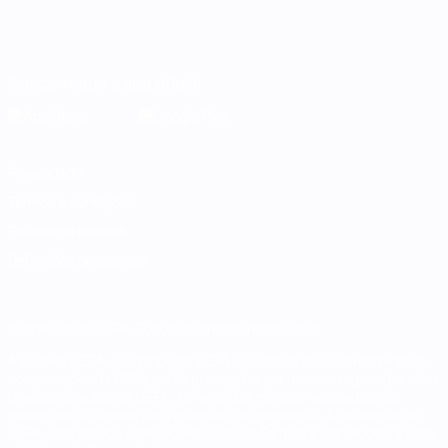
Português
English
Français
Deutsch
Русский
Español
Italiano
Português
Descarregue a app oficial
Privacidade
Termos e condições
Política de cookies
Definições de cookies
© 1998-2026 UEFA. Todos os direitos reservados
A palavra UEFA, o logótipo da UEFA e todas as marcas relativas às
competições da UEFA estão protegidas por marcas registadas e/ou
direitos de autor da UEFA. As referidas marcas registadas não
podem ser utilizadas para qualquer fim comercial. A utilização do
UEFA.com implica o seu acordo com os Termos e Condições, e com