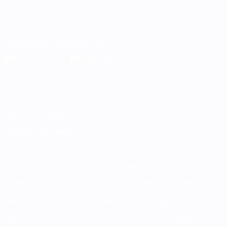
Português
English
Français
Deutsch
Русский
Español
Italiano
Português
Descarregue a app oficial
Privacidade
Termos e condições
Política de cookies
Definições de cookies
© 1998-2026 UEFA. Todos os direitos reservados
A palavra UEFA, o logótipo da UEFA e todas as marcas relativas às
competições da UEFA estão protegidas por marcas registadas e/ou
direitos de autor da UEFA. As referidas marcas registadas não
podem ser utilizadas para qualquer fim comercial. A utilização do
UEFA.com implica o seu acordo com os Termos e Condições, e com