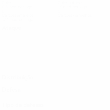
Golos
Golos sofridos
0,5 méd. por jogo
1,5 méd. por jogo
8
0
Cartões amarelos
Cartões vermelhos
1,34 méd. por jogo
Ataque
Distribuição
Defesa
Tipo de defesas