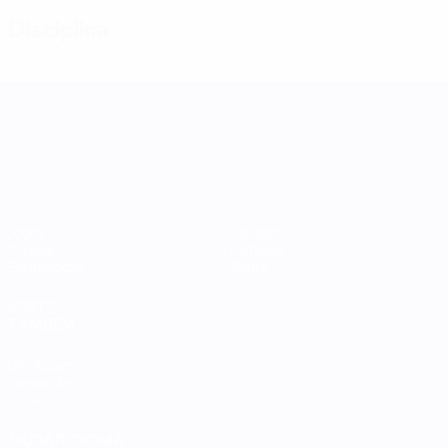
Disciplina
Women's Nations League
Jogos
Equipas
Grupos
Notícias
Estatísticas
Sobre
VISITE
TAMBÉM
UEFA.com
Fundação
UEFA
MUDAR IDIOMA