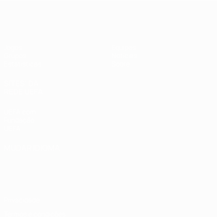
UEFA Women's Futsal EURO
Jogos
Equipas
Grupos
Notícias
Estatísticas
Sobre
SITES' DA
REDE UEFA
UEFA.com
Fundação
UEFA
MUDAR IDIOMA
Português
English
Français
Deutsch
Русский
Español
Italiano
Português
Privacidade
Termos e condições