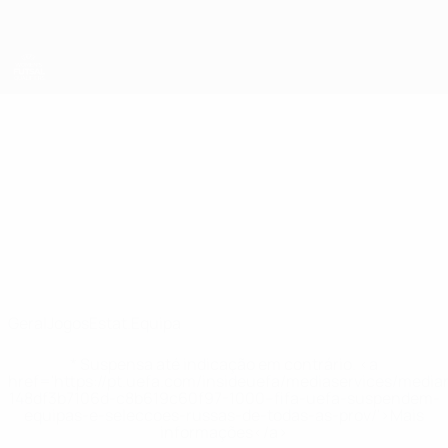
Saltar
para
o
conteúdo
principal
UEFA Women's Futsal EURO
Argentina
Argentina Qualificação Europeia de Futsal - Feminino 2025
Geral
Jogos
Estat.
Equipa
* Suspensa até indicação em contrário. <a
href='https://pt.uefa.com/insideuefa/mediaservices/medi
148df3b7106d-c8b619c60f97-1000--fifa-uefa-suspendem-
equipas-e-seleccoes-russas-de-todas-as-prov/'>Mais
informações</a>