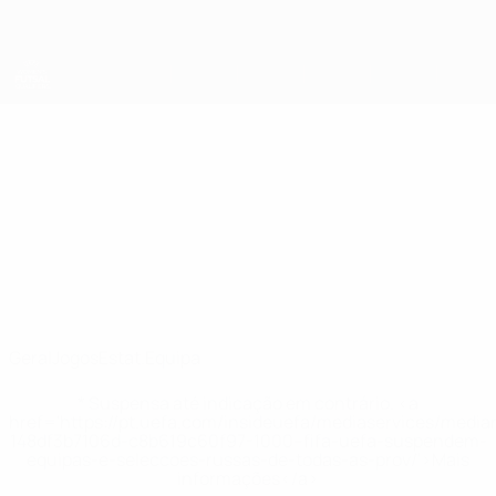
Saltar
para
o
conteúdo
principal
UEFA Women's Futsal EURO
Thailand
Thailand Qualificação Europeia de Futsal - Feminino 2025
Geral
Jogos
Estat.
Equipa
* Suspensa até indicação em contrário. <a
href='https://pt.uefa.com/insideuefa/mediaservices/medi
148df3b7106d-c8b619c60f97-1000--fifa-uefa-suspendem-
equipas-e-seleccoes-russas-de-todas-as-prov/'>Mais
informações</a>