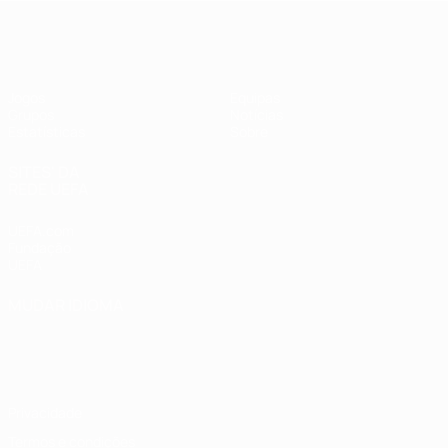
UEFA Women's Futsal EURO
Jogos
Equipas
Grupos
Notícias
Estatísticas
Sobre
SITES' DA
REDE UEFA
UEFA.com
Fundação
UEFA
MUDAR IDIOMA
Português
English
Français
Deutsch
Русский
Español
Italiano
Português
Privacidade
Termos e condições