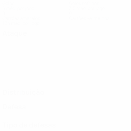
Golos
Golos sofridos
5 méd. por jogo
3,5 méd. por jogo
8
0
Cartões amarelos
Cartões vermelhos
1,34 méd. por jogo
Ataque
Distribuição
Defesa
Tipo de defesas