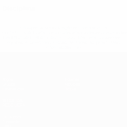
Disciplina
* Suspensa até indicação em contrário. <a
href='https://pt.uefa.com/insideuefa/mediaservices/medi
148df3b7106d-c8b619c60f97-1000--fifa-uefa-suspendem-
equipas-e-seleccoes-russas-de-todas-as-prov/'>Mais
informações</a>
UEFA Women's Futsal EURO
Jogos
Equipas
Grupos
Notícias
Estatísticas
Sobre
SITES' DA
REDE UEFA
UEFA.com
Fundação
UEFA