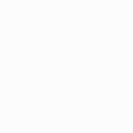
MUDAR IDIOMA
Português
English
Français
Deutsch
Русский
Español
Italiano
Português
Privacidade
Termos e condições
Política de cookies
Definições de cookies
© 1998-2026 UEFA. Todos os direitos reservados
A palavra UEFA, o logótipo da UEFA e todas as marcas relativas às
competições da UEFA estão protegidas por marcas registadas e/ou
direitos de autor da UEFA. As referidas marcas registadas não
podem ser utilizadas para qualquer fim comercial. A utilização do
UEFA.com implica o seu acordo com os Termos e Condições, e com
a Política de Privacidade.