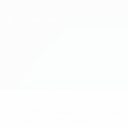
Saltar
para
o
UEFA Women's Champions League
Obtenha
conteúdo
Resultados em directo e estatísticas
principal
UEFA Women's Champions League
Paris vs Real Madrid
Geral
Actualizações
Informação do jogo
Quer receber alertas de golos e equipas
iniciais? Obtenha a app agora!