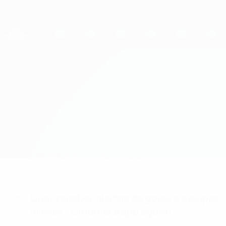
Saltar
para
o
UEFA Women's Champions League
Obtenha
conteúdo
Resultados em directo e estatísticas
principal
UEFA Women's Champions League
OH Leuven vs Arsenal
Geral
Actualizações
Informação do jogo
Quer receber alertas de golos e equipas
iniciais? Obtenha a app agora!