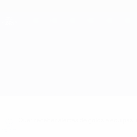
Saltar
para
o
UEFA Women's Champions League
conteúdo
Resultados em directo e estatísticas
principal
UEFA Women's Champions League
Arsenal vs Twente
Geral
Actualizações
Informação do jogo
Quer receber alertas de golos e equipas i