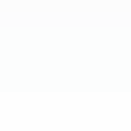
Obtenha