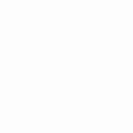
Descarregue a App
Agora não