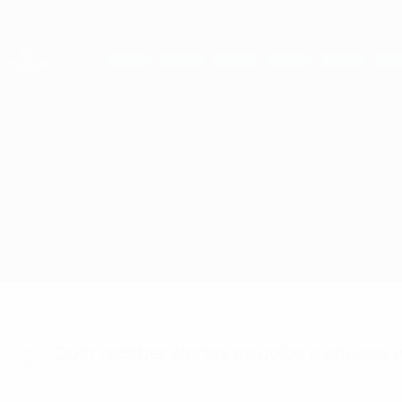
Saltar
para
o
UEFA Women's Champions League
conteúdo
Resultados em directo e estatísticas
principal
UEFA Women's Champions League
Geral
Actualizações
Informação do jogo
Paris vs Benfica Equipas
Quer receber alertas de golos e equipas i