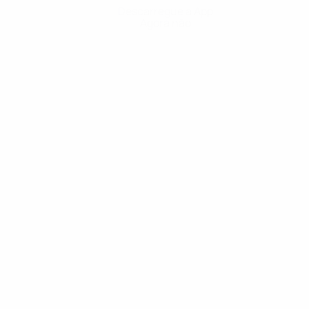
Descarregue a App
Agora não