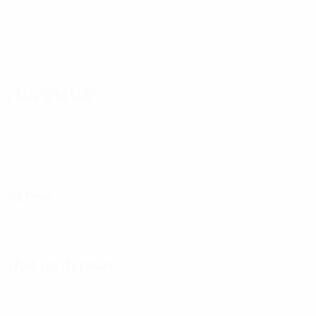
Distribuição
Defesa
Tipo de defesas