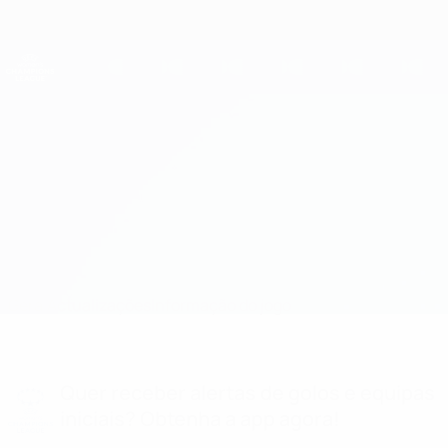
Saltar
para
o
UEFA Women's Champions League
Obtenha
conteúdo
Resultados em directo e estatísticas
principal
UEFA Women's Champions League
Paris SG vs Real Madrid Estatísticas
Geral
Actualizações
Informação do jogo
Quer receber alertas de golos e equipas
iniciais? Obtenha a app agora!