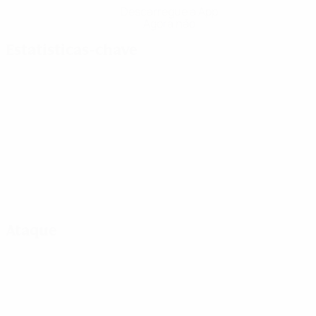
Descarregue a App
Agora não
Estatísticas-chave
Ataque