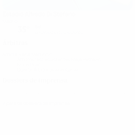
Estadio Alfredo Di Stéfano
Madrid
Sol
35°
O relvado está excelente
Árbitras
Árbitra
Ivana Martinčić
CRO
Árbitros(as) assistentes
Maja Petravić
CRO
Ivona Pejić
CRO
Quarta Árbitra
Jelena Kumer
CRO
Dossiers de imprensa
Aceda a informações detalhadas e ao minuto acerca de cada jogo.
Ir para os dossiers de Imprensa