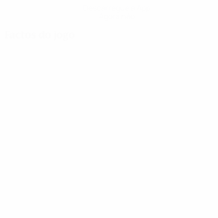
Descarregue a App
Agora não
Factos do jogo