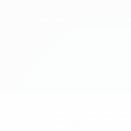
Saltar
para
o
UEFA Women's Champions League
Obtenha
conteúdo
Resultados em directo e estatísticas
principal
UEFA Women's Champions League
Paris vs Austria Wien Equipas
Geral
Actualizações
Informação do jogo
Quer receber alertas de golos e equipas
iniciais? Obtenha a app agora!