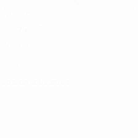
Futebol Campus
Seixal
Sol
24°
O relvado está excelente
Árbitras
Árbitra
Kateryna Usova
UKR
Árbitros(as) assistentes
Iryna Chaika
UKR
May Moalem
ISR
Quarta Árbitra
Katalin Sipos
HUN
Dossiers de imprensa
Aceda a informações detalhadas e ao minuto acerca de cada jogo.
Ir para os dossiers de Imprensa