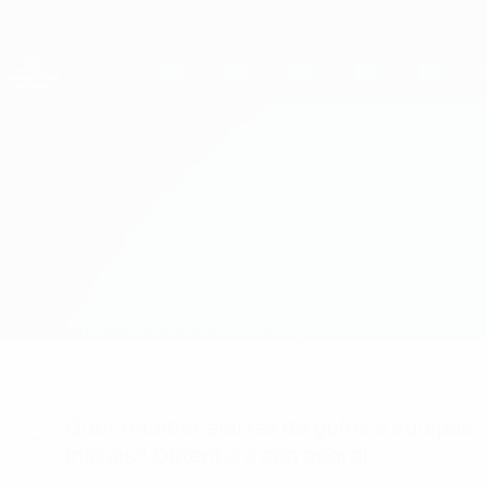
Saltar
para
o
UEFA Women's Champions League
Obtenha
conteúdo
Resultados em directo e estatísticas
principal
UEFA Women's Champions League
Bayern vs Paris SG
Geral
Actualizações
Informação do jogo
Quer receber alertas de golos e equipas
iniciais? Obtenha a app agora!