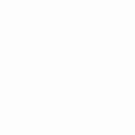
Descarregue a App
Agora não