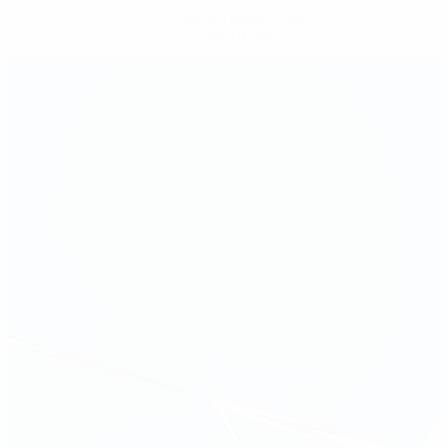
Descarregue a App
Agora não