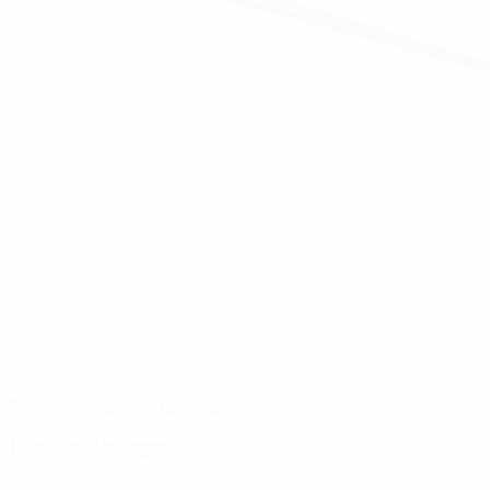
Potsdam faz a festa em Getafe
Factos do jogo