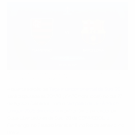
A Taça Intercontinental de Sub-20 vai colocar frente-a-frente
o Barcelona e o Flamengo no Maracanã
CONMEBOL
A quarta edição da
Taça Intercontinental de Sub-20
será disputada às 20h30 (15h30 hora local) no dia 23
de Agosto (sábado), com o
campeão da UEFA Youth
League 2025 Barcelona
a defrontar o vencedor da
Copa Libertadores de Sub-20 da CONMEBOL, o
Flamengo, no Estádio Maracanã, no Rio de Janeiro, no
Brasil.