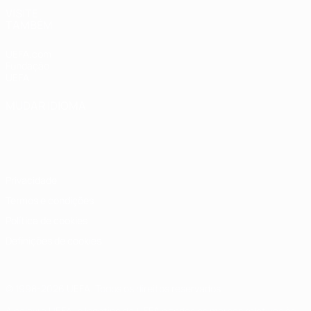
VISITE
TAMBÉM
UEFA.com
Fundação
UEFA
MUDAR IDIOMA
Português
English
Français
Deutsch
Русский
Español
Italiano
Português
Privacidade
Termos e condições
Política de cookies
Definições de cookies
© 1998-2026 UEFA. Todos os direitos reservados
A palavra UEFA, o logótipo da UEFA e todas as marcas relativas às