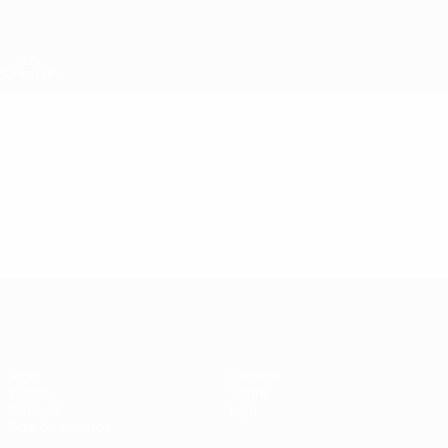
Saltar
para
o
conteúdo
principal
Supertaça Europeia
Vídeos
Destaques
Supertaça Europeia
Jogo
História
Vídeos
Sobre
Notícias
Loja
Guia de eventos