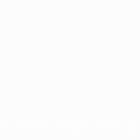
no
Português
ompetições da UEFA estão protegidas por marcas registadas e/ou direi
lica o seu acordo com os Termos e Condições, e com a Política de Priva