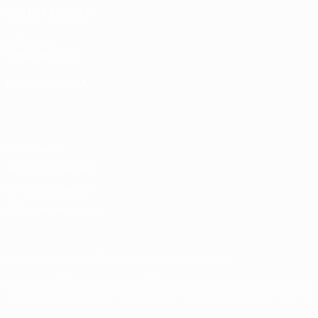
VISITE TAMBÉM
UEFA.com
Fundação UEFA
MUDAR IDIOMA
Português
English
Français
Deutsch
Русский
Español
Italia
Privacidade
Termos e condições
Política de cookies
Definições de cookies
© 1998-2026 UEFA. Todos os direitos reservados
A palavra UEFA, o logótipo da UEFA e todas as marcas relativas às c
utilizadas para qualquer fim comercial. A utilização do UEFA.com imp