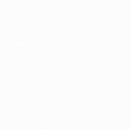
VISITE
TAMBÉM
UEFA.com
Fundação
UEFA
MUDAR IDIOMA
Português
English
Français
Deutsch
Русский
Español
Italiano
Português
Privacidade
Termos e condições
Política de cookies
Definições de cookies
© 1998-2026 UEFA. Todos os direitos reservados
A palavra UEFA, o logótipo da UEFA e todas as marcas relativas às