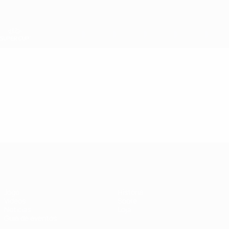
Saltar
para
o
conteúdo
principal
Supertaça Europeia
Vídeos
Destaques
Supertaça Europeia
Jogo
História
Vídeos
Sobre
Notícias
Loja
Guia de eventos