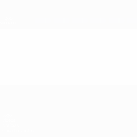
Saltar
para
o
conteúdo
principal
Supertaça Europeia
Vídeos
Destaques
Supertaça Europeia
Jogo
Vídeos
Notícias
Guia de eventos