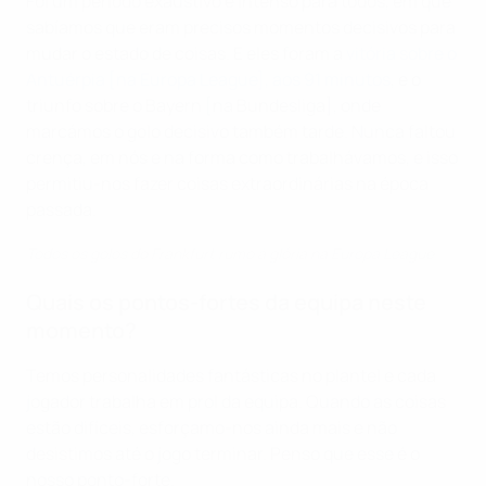
Foi um período exaustivo e intenso para todos, em que
sabíamos que eram precisos momentos decisivos para
mudar o estado de coisas. E eles foram a
vitória sobre o
Antuérpia [na Europa League], aos 91 minutos
, e o
triunfo sobre o Bayern [na Bundesliga], onde
marcámos o golo decisivo também tarde. Nunca faltou
crença, em nós e na forma como trabalhávamos, e isso
permitiu-nos fazer coisas extraordinárias na época
passada.
Todos os golos do Frankfurt rumo à glória na Europa League
Quais os pontos-fortes da equipa neste
momento?
Temos personalidades fantásticas no plantel e cada
jogador trabalha em prol da equipa. Quando as coisas
estão difíceis, esforçamo-nos ainda mais e não
desistimos até o jogo terminar. Penso que esse é o
nosso ponto-forte.