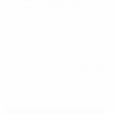
onde não passou do meio da tabela e uma campanha
notável na UEFA Europa League, onde eliminou
Barcelona
e
West Ham
, entre outros, para
se sagrar
campeão após vencer o Rangers na final
.
Com a
presença na UEFA Champions League esta
época
, o austríaco de 47 anos espera que a equipa
possa subir o seu nível competitivo, a começar pela
Supertaça Europeia frente ao Real Madrid
, adversário
que bateu os germânicos na final da Taça dos
Campeões Europeus de 1960. A tarefa é complicada,
mas segundo Glasner diz ao UEFA.com, desafios deste
calibre costumam fazer sobressair o que de melhor a
sua equipa tem.
Real Madrid - Frankfurt: cobertura em directo