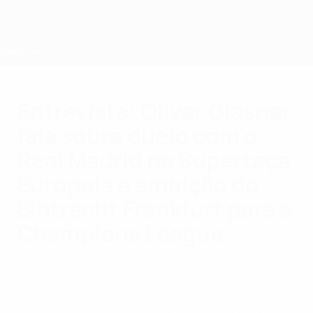
Saltar
para
o
conteúdo
principal
Supertaça Europeia
Entrevista: Oliver Glasner
fala sobre duelo com o
Real Madrid na Supertaça
Europeia e ambição do
Eintracht Frankfurt para a
Champions League
quarta-feira, 3 de agosto de 2022
"Poder ganhar um segundo título europeu