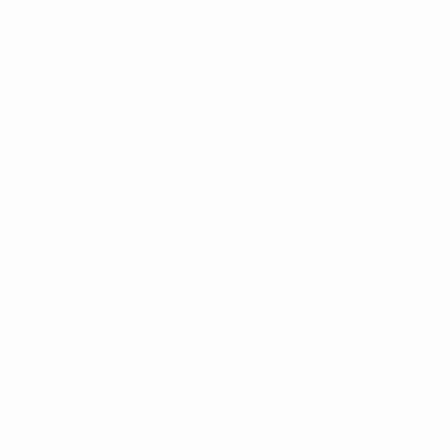
Como é que a participação na Champions
League vai ajudar a sua equipa?
Quanto melhor o adversário, melhor temos de ser para
responder à exigência da ocasião, pois sabemos que se
não dermos o nosso melhor temos poucas hipóteses
de triunfar. Só assim se pode evoluir e atingir novos
níveis competitivos, e no nosso caso, vejo muito
potencial para melhorarmos.
Descarregue a app da UEFA Champions League!
© 1998-2026 UEFA. All rights reserved.
Última actualização: quarta-feira, 3 de agosto de 2022