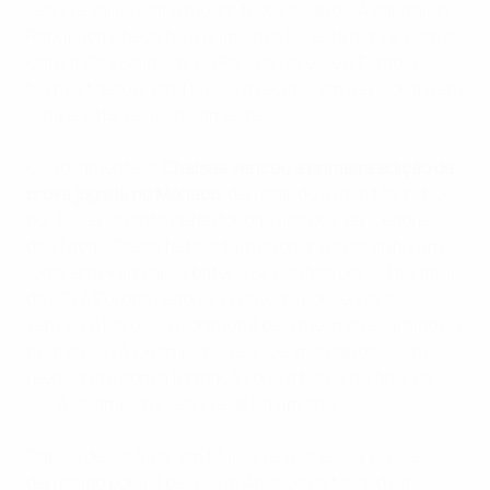
League vai passar a mudar todos os anos. A capital da
República Checa foi a primeira a ter esta honra, com o
Cardiff City Stadium, no País de Gales, e o Estádio
Mikheil Meskhi, em Tbilissi, a receberem o encontro em
2014 e 2015, respectivamente.
Curiosamente, o
Chelsea venceu a primeira edição da
prova jogada no Mónaco
, derrotando o Real Madrid CF
por 1-0, enquanto detentor da Taça dos Vencedores
das Taças. Desta feita, a turma londrina garantiu um
lugar em Praga após bater o SL Benfica por 2-1 na final
da UEFA Europa League. O Bayern, por seu lado,
venceu o Borussia Dortmund pelo mesmo resultado na
final da UEFA Champions League, marcando assim
reencontro com a formação que a bateu na final da
UEFA Champions League de há um ano.
Depois dessa final, em Munique, o Chelsea viu-se
derrotado por 4-1 pelo Club Atlético de Madrid na