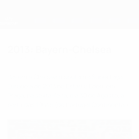
Saltar
para
o
conteúdo
principal
Supertaça Europeia
2013: Bayern-Chelsea
quinta-feira, 2 de maio de 2013
Bayern e Chelsea disputam a SuperTaça
Europeia de 2013 no Estádio Eden, em
Praga, na sexta-feira, dia 30 de Agosto, a
partir das 19h45 (de Portugal Continental).