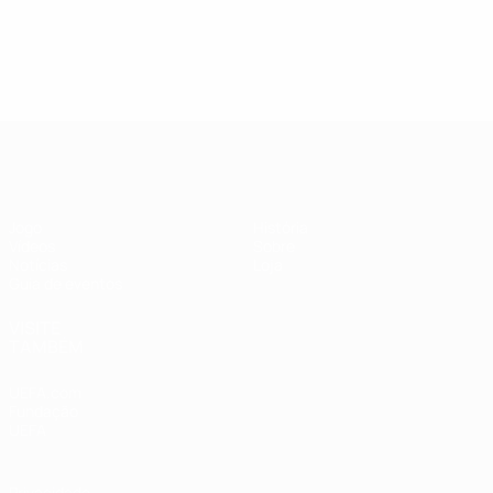
Supertaça Europeia
Jogo
História
Vídeos
Sobre
Notícias
Loja
Guia de eventos
VISITE
TAMBÉM
UEFA.com
Fundação
UEFA
Privacidade