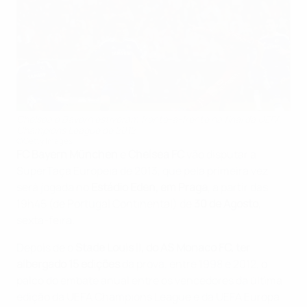
Chelsea e Bayern estiveram frente-a-frente na final da UEFA
Champions League de 2012
©Getty Images
FC Bayern München
e
Chelsea FC
vão disputar a
SuperTaça Europeia de 2013, que pela primeira vez
será jogada no
Estádio Eden, em Praga
, a partir das
19h45 (de Portugal Continental) de
30 de Agosto
,
sexta-feira.
Depois de o
Stade Louis II, do AS Monaco FC, ter
albergado 15 edições
da prova, entre 1998 e 2012, o
palco do embate anual entre os vencedores da última
edição da UEFA Champions League e da UEFA Europa