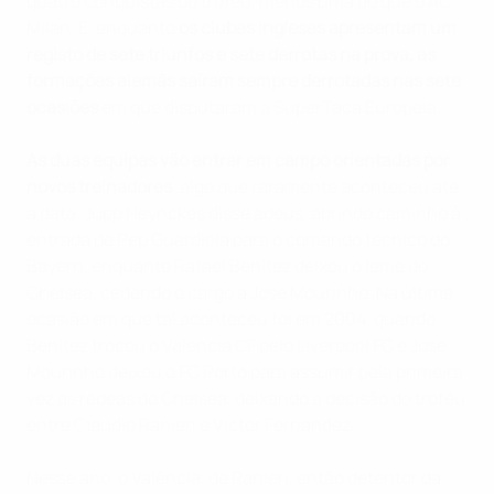
quatro conquistas do troféu, menos uma do que o AC
Milan. E, enquanto
os clubes ingleses apresentam um
registo de sete triunfos e sete derrotas na prova, as
formações alemãs saíram sempre derrotadas nas sete
ocasiões
em que disputaram a SuperTaça Europeia.
As duas equipas vão entrar em campo orientadas por
novos treinadores
, algo que raramente aconteceu até
à data. Jupp Heynckes disse adeus, abrindo caminho à
entrada de Pep Guardiola para o comando técnico do
Bayern, enquanto Rafael Benítez deixou o leme do
Chelsea, cedendo o cargo a José Mourinho. Na última
ocasião em que tal aconteceu foi em 2004, quando
Benítez trocou o Valencia CF pelo Liverpool FC e José
Mourinho deixou o FC Porto para assumir pela primeira
vez as rédeas do Chelsea, deixando a decisão do troféu
entre Claudio Ranieri e Victor Fernández.
Nesse ano, o Valência, de Ranieri, então detentor da