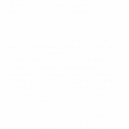
derradeira SuperTaça Europeia jogada no Mónaco,
naquele que foi o triunfo mais dilatado desde que o
jogo que assinala o arranque da temporada europeia
de clubes passou a ser disputado a uma só mão.
O Bayern, por seu lado, apresenta um
infeliz registo
ímpar de três derrotas em outras tantas presenças
. Em
1975, a turma bávara perdeu 1-0 em casa e 2-0 fora
diante do FC Dynamo Kyiv (com o jogo da segunda mão
a contar com uma assistência recorde de 110 mil
espectadores). No ano seguinte, o Bayern venceu o
RSC Anderlecht por 2-1 em Munique, mas viu-se depois
derrotado por 4-1 em Bruxelas. Na única ocasião em
que disputaram a prova já no Mónaco, em 2001, os
bávaros perderam 3-2 com o Liverpool FC.
O FC Barcelona perdeu mais uma edição da SuperTaça
Europeia do que o Bayern, mas ainda assim soma já