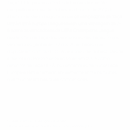
Taça UEFA, venceu o Porto de Fernández, então
campeão europeu de clubes, e o triunfo de 2012 do
Atlético de Madrid significa que
os vencedores da Taça
UEFA/UEFA Europa League levam uma vantagem de 7-
6 sobre os vencedores da UEFA Champions League
desde o fim da Taça dos Vencedores das Taças (cujos
vencedores ganharam 12 dos 25 embates que
disputaram com os do título europeu de clubes). Desde
a derrota do Porto frente ao Milan em 2003 como
detentor da Taça UEFA, os vencedores da SuperTaça
Europeia têm alternado anualmente entre os clubes
que triunfaram nas duas competições.
© 1998-2026 UEFA. All rights reserved.
Última actualização: quinta-feira, 13 de junho de 2013