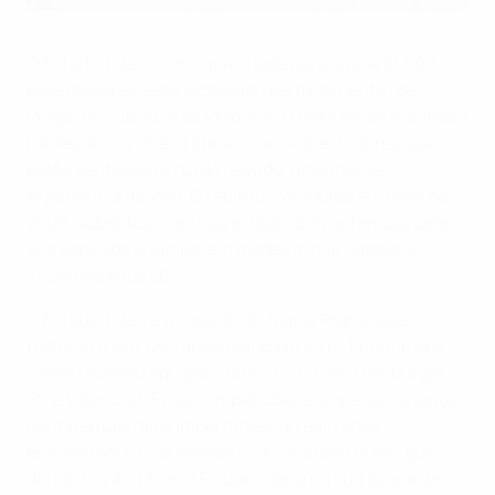
Estádio Eden
©Getty Images
O Estádio Eden, com capacidade para quase 21.000
espectadores, está localizado perto do centro de
Praga, no subúrbio de Vrsovice. O mais recente estádio
na República Checa oferece aos espectadores, que
estão sentados perto do relvado, uma incrível
experiência de jogo. O recinto, concluído em Maio de
2008, substituiu o antigo estádio Slavia, famoso pela
sua bancada principal em madeira, que datava do
início dos anos 50.
O Estádio Eden é a casa do SK Slavia Praha, que
festejou o seu 120º aniversário em 2012. Enquanto o
Slavia recebeu equipas como LOSC Lille, Hamburger
SV e Valencia CF nas competições europeias, os jogos
continentais mais importantes aí realizados
envolveram o rival doméstico FC Viktoria Plzeň, que
defrontou AC Milan e FC Barcelona na sua época de