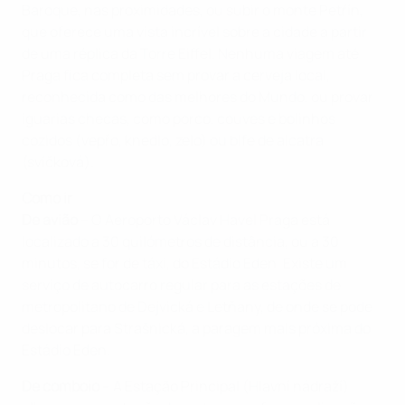
Baroque, nas proximidades, ou subir o monte Petřín,
que oferece uma vista incrível sobre a cidade a partir
de uma réplica da Torre Eiffel. Nenhuma viagem até
Praga fica completa sem provar a cerveja local,
reconhecida como das melhores do Mundo, ou provar
iguarias checas, como porco, couves e bolinhos
cozidos (vepřo, knedlo, zelo) ou bife de alcatra
(svíčková).
Como ir
De avião
– O Aeroporto Václav Havel Praga está
localizado a 30 quilómetros de distância, ou a 30
minutos, se for de táxi, do Estádio Eden. Existe um
serviço de autocarro regular para as estações de
metropolitano de Dejvická e Letňany, de onde se pode
deslocar para Strašnická, a paragem mais próxima do
Estádio Eden.
De comboio
– A Estação Principal (Hlavní nádraží)