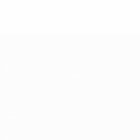
Supertaça Europeia
Jogo
História
Vídeos
Sobre
Notícias
Loja
Guia de eventos
VISITE
TAMBÉM
UEFA.com
Fundação
UEFA
Privacidade