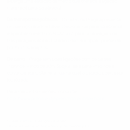
alberga uma estação de metro que oferece a ligação
mais fácil para Strašnická.
De transportes públicos
– O metro de Praga apresenta
um serviço rápido e fiável. Deslocar-se para Strašnická
e apanhar o eléctrico No22 ou 7, para uma viagem de
três paragens até ao Estádio Eden, é a opção preferida
por muitos adeptos.
De carro
– Praga tem boas ligações com os países
vizinhos. Vindo de Jižní Spojka, saia para Vrsovice e
continue até U Slavie, a rua na qual o Estádio Eden está
localizado.
Para mais informações, consulte
http://www.praha.eu/jnp/en/home/index.html
© 1998-2026 UEFA. All rights reserved.
Última actualização: terça-feira, 21 de maio de 2013