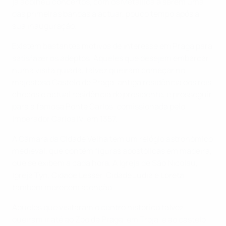
já acolheu concertos, com os Metallica a serem uma
das primeiras bandas a actuar, pouco tempo após a
sua inauguração.
Existem bastantes motivos de interesse em Praga para
satisfazer os adeptos. Aqueles que desejem embarcar
numa visita guiada, talvez queiram começar no
majestoso Castelo de Praga, antiga residência dos reis
checos e actual residência do presidente, e prosseguir
para a famosa Ponte Carlos, comissionada pelo
Imperador Carlos IV, em 1357.
A Câmara da Cidade Velha tem um relógio astronómico
medieval, que contém figuras apostólicas em madeira,
que se exibem a cada hora. A Igreja de São Nicolau,
Igreja Týn, Cidade Lesser, Cidade Judia e Loreta
também merecem atenção.
Aqueles que visitaram o centro histórico talvez
queiram ir até ao Zoo de Praga, em Troja, e ao castelo