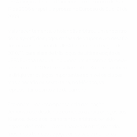
UEFA dirigiu a final do Campeonato da Europa de Sub-
17 de 2006 e repetiu a proeza no Europeu de Sub-21 de
2009.
Mais recentemente, o holandês arbitrou um encontro
do “play-off”, dois jogos da fase de grupos e um desafio
dos oitavos-de-final da UEFA Champions League de
2010/11, para além de três jogos da última edição da
UEFA Europa League, incluindo um encontro da meia-
final entre o FC Porto e o Villarreal CF. Kuipers também
já dirigiu vários jogos importantes ao nível de clubes,
mas o desafio de sexta-feira, no Mónaco, vai
representar o ponto alto da carreira.
É também uma recompensa pela dedicação
demonstrada desde que começou a arbitrar jogos aos
16 anos, depois de, como tantos árbitros, ter sido
jogador de futebol. "O meu pai era árbitro", recordou,
"nos meus tempos de jogador, eu sabia melhor as