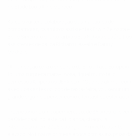
no Stade Louis II, no Mónaco.
Kuipers vai ter a colaboração de uma equipa de
compatriotas, os árbitros assistentes Erwin Zeinstra e
Berry Simons, o quarto-árbitro Bas Nijhuis e os árbitros
assistentes de baliza Richard Liesveld e Danny
Makkelie.
"A nomeação para o encontro da SuperTaça Europeia
foi uma surpresa maravilhosa, fiquei muito feliz",
confessou Kuipers ao UEFA.com. "Quando alinhar com
as equipas antes do jogo de sexta-feira, vou sentir um
grande orgulho e pensar como é fantástico estar aqui."
Proprietário de um supermercado, de 38 anos, que vem
de Oldenzaal, no leste da Holanda, chegou a
internacional em 2006 e atingiu um nível bastante
elevado. No final da primeira época com as insígnias da