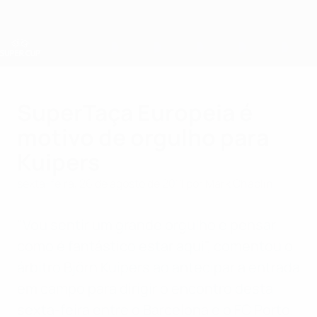
Saltar
para
o
conteúdo
principal
Supertaça Europeia
SuperTaça Europeia é
motivo de orgulho para
Kuipers
sexta-feira, 26 de agosto de 2011
por Mark Chaplin
"Vou sentir um grande orgulho e pensar
como é fantástico estar aqui", comentou o
árbitro Björn Kuipers ao antecipar a entrada
em campo para dirigir o encontro desta
sexta-feira entre o Barcelona e o FC Porto.