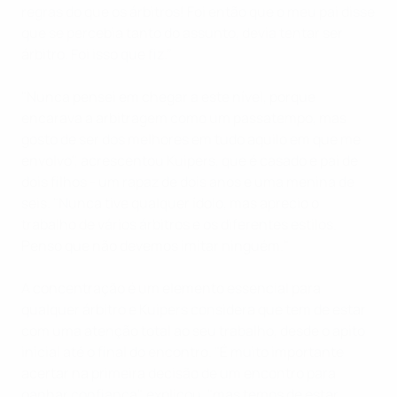
regras do que os árbitros! Foi então que o meu pai disse
que se percebia tanto do assunto, devia tentar ser
árbitro. Foi isso que fiz.”
"Nunca pensei em chegar a este nível, porque
encarava a arbitragem como um passatempo, mas
gosto de ser dos melhores em tudo aquilo em que me
envolvo", acrescentou Kuipers, que é casado e pai de
dois filhos - um rapaz de dois anos e uma menina de
seis. "Nunca tive qualquer ídolo, mas aprecio o
trabalho de vários árbitros e os diferentes estilos.
Penso que não devemos imitar ninguém."
A concentração é um elemento essencial para
qualquer árbitro e Kuipers considera que tem de estar
com uma atenção total ao seu trabalho, desde o apito
inicial até o final do encontro. "É muito importante
acertar na primeira decisão de um encontro para
ganhar confiança", explicou, "mas temos de estar