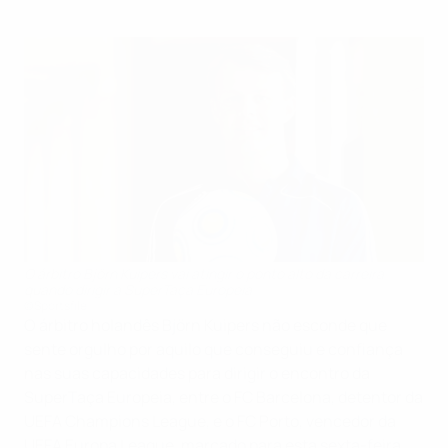
O árbitro Björn Kuipers vai atingir o ponto alto da carreira
quando dirigir a SuperTaça Europeia
©Sportsfile
O árbitro holandês Björn Kuipers não esconde que
sente orgulho por aquilo que conseguiu e confiança
nas suas capacidades para dirigir o encontro da
SuperTaça Europeia, entre o FC Barcelona, detentor da
UEFA Champions League, e o FC Porto, vencedor da
UEFA Europa League, marcado para esta sexta-feira,