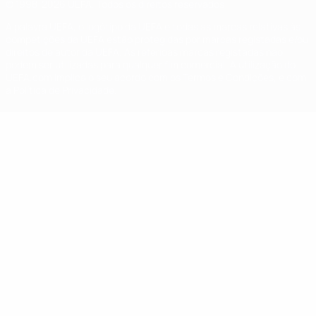
© 1998-2026 UEFA. Todos os direitos reservados
A palavra UEFA, o logótipo da UEFA e todas as marcas relativas às
competições da UEFA estão protegidas por marcas registadas e/ou
direitos de autor da UEFA. As referidas marcas registadas não
podem ser utilizadas para qualquer fim comercial. A utilização do
UEFA.com implica o seu acordo com os Termos e Condições, e com
a Política de Privacidade.