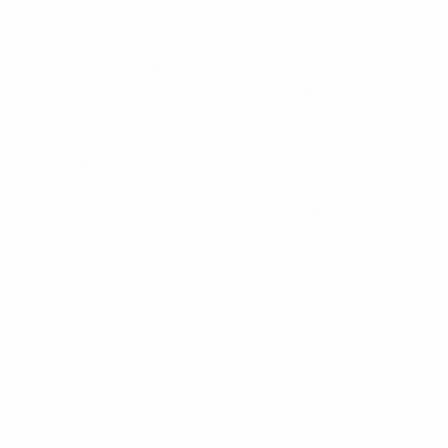
atentos durante todo o jogo, não apenas no primeiro
minuto. Neste nível, um árbitro pode fazer um
excelente jogo e depois deitar tudo por terra com um
erro no último minuto, por isso temos de estar
concentrados durante todo o jogo."
O jogo de sexta-feira vai ser o ponto alto da carreira de
Kuipers e dos seus colegas, mas a profissão obriga a
que abordem este desafio com o rigor habitual. "A
nossa preparação será semelhante à dos outros jogos,
somos profissionais, por isso este encontro não será
excepção". A preparação inclui uma reunião da equipa
antes da saída para o estádio. "Depois, quando
chegarmos ao balneário, vamos estar descontraídos e
bem-dispostos. Estaremos bem preparados para nos
ajudarmos uns aos outros quando subirmos ao
relvado."