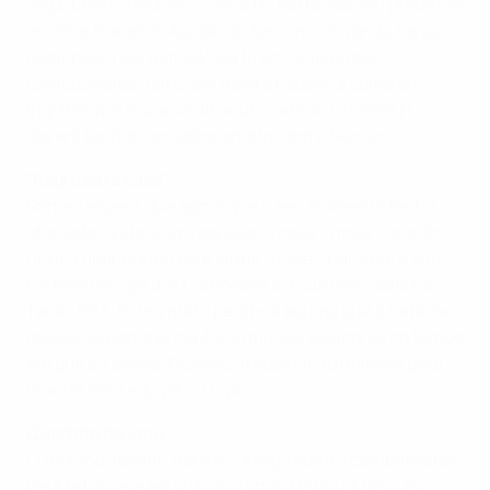
disputada no Mónaco com o FC Porto, Ranieri pretende
mostrar trabalho. Apesar de ter vencido várias taças
nacionais, não tem tido sorte em relação aos
campeonatos, tanto em Itália e Espanha como em
Inglaterra, e a sua saída anunciada do Chelsea FC
deverá ter tido um sabor amargo ara o técnico.
"Regresso a casa"
Ranieri espera que agora que o seu momento tenha
chegado. "Este é um regresso a casa, o meu coração
nunca abandonou este clube", disse. "Partilhei a sua
tristeza na Liga dos Campeões e a sua felicidade na
Taça UEFA. Estou grato pela boa equipa que o Rafa me
deixou, sendo que conheço muitos jogadores do tempo
em que cá estive. Prometo trabalhar ao máximo para
manter esta equipa no topo".
Quarteto italiano
O técnico italiano trouxe consigo quatro compatriotas
para reforçar a equipa, incluindo Marco Di Vaio, ex-