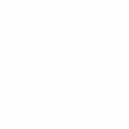
jogador que permanece no Valência, e parece estar
confiante no reinado de Ranieri. "O treinador tem uma
abordagem perfeita e está muito confiante para a nova
época", disse. "Todos esperamos que a equipa se
mantenha com sucesso e que possamos alcançar
novos objectivos".
Oportunidade ideal
Tendo conseguido a supremacia no campeonato
nacional, na temporada passada, e tendo estado tão
perto do triunfo na Liga dos campeões, no passado, o
triunfo na Europa estará no topo da lista de objectivos
do Valência, e a partida da Supertaça Europeia, frente
ao FC Porto, campeão europeu, é a oportunidade ideal
para Ranieri começar a época com nota positiva.
© 1998-2026 UEFA. All rights reserved.
Última actualização: segunda-feira, 23 de agosto de 2004