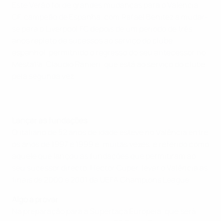
Este Verão foi de grandes mudanças para o Valencia
CF, campeão de Espanha, com Rafael Benítez a mudar-
se para o Liverpool FC depois de um período de três
anos repleto de sucessos ao serviço do clube
espanhol, permitnido o regresso do seu antecessor no
Mestalla, Claudio Ranieri, que está ao serviço do clube
pela segunda vez.
Lançar as fundações
O italiano de 52 anos de idade esteve no Valência entre
os anos de 1997 e 1999 e, muitas vezes, é referido como
aquele que lançou as fundações que permitiram ao
seu sucessor directo, Héctor Cúper, levar o Valência às
finais de 2000 e 2001 da UEFA Champions League.
Algo a provar
Na preparação para a Supertaça Europeia, que será