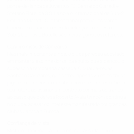
ponta-de-lança da Juventus FC, Bernardo Corradi e
Stefano Fiore, da S.S. Lazio e o internacional de Sub-21
Emiliano Moretti. O internacional português Marco
Caneira e o guarda-redes da selecção francesa de
Sub-21, Ludovic Butelle são mais alguns dos reforços.
Compromisso de Cañizares
Mas mais importante ainda, o clube pareceu apostado
em manter a espinha dorsal da equipa que alcançou o
sucesso na temporada passada. O guarda-redes
Santiago Cañizares, que sofreu apenas 25 golos em 37
jogos do campeonato, acabou com os rumores sobre o
seu futuro ao assinar um contrato por mais dois anos,
ao passo que o defesa Roberto Ayala também continua
no clube, apesar do interesse manifestado por grandes
clubes de toda a Europa.
Confiança de Mista
Mista, melhor marcador da época passada, é outro