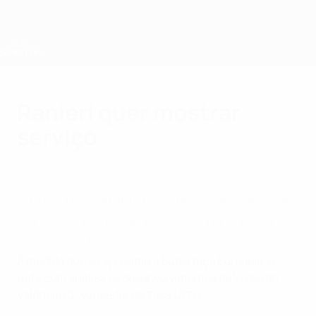
Saltar
para
o
conteúdo
principal
Supertaça Europeia
Ranieri quer mostrar
serviço
quarta-feira, 18 de agosto de 2004
O novo treinador do Valência quer mostrar
serviço já frente ao FC Porto, na final da
Supertaça Europeia.
À medida que se aproxima a Supertaça Europeia, o
uefa.com analisa os desenvolvimentos de Verão do
Valência CF, vencedor da Taça UEFA.