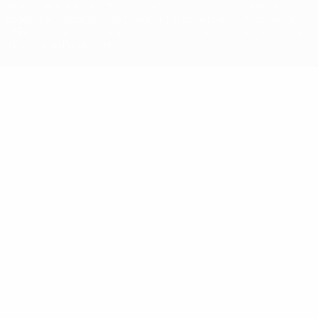
direitos de autor da UEFA. As referidas marcas registadas não
podem ser utilizadas para qualquer fim comercial. A utilização do
UEFA.com implica o seu acordo com os Termos e Condições, e com
a Política de Privacidade.