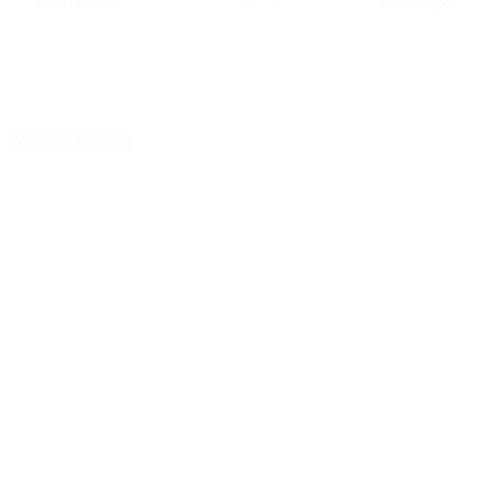
0 títulos
0 títulos
competição
Resumos
01:55