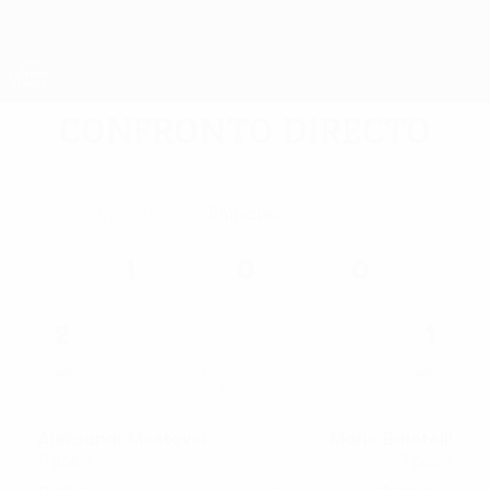
Saltar
para
o
App oficial da UEFA Europa League
Obtenha
conteúdo
Resultados em directo e estatísticas
principal
UEFA Europa League
Confronto directo
Vitórias
Empates
Vitórias
1
0
0
Golos marcados
2
1
Melhor marcador de
sempre
Aleksandr Mostovoi
Mario Balotelli
11 golos
7 golos
Registo na