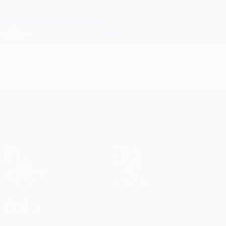
Saltar
para
o
Oficial da Champions League
Obtenha
conteúdo
Resultados em directo e Fantasy
principal
UEFA Champions League
UEFA Champions League
Jogos
Equipas
UEFA.tv
Notícias
Sorteios
História
Passatempos
Sobre
Estatísticas
Loja (clubes)
VISITE
TAMBÉM