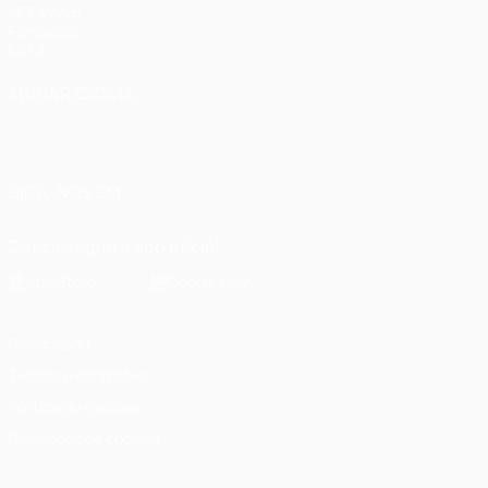
UEFA.com
Fundação
UEFA
MUDAR IDIOMA
Português
English
Français
Deutsch
Русский
Español
Italiano
Português
العربية
SIGA-NOS EM
Descarregue a app oficial
Privacidade
Termos e condições
Política de cookies
Definições de cookies