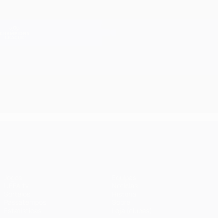
Saltar
para
o
Oficial da Champions League
Obtenha
conteúdo
Resultados em directo e Fantasy
principal
UEFA Champions League
UEFA Champions League
Jogos
Equipas
UEFA.tv
Notícias
Sorteios
História
Passatempos
Sobre
Estatísticas
Loja (clubes)