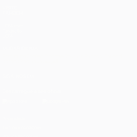
VISITE
TAMBÉM
UEFA.com
Fundação
UEFA
MUDAR IDIOMA
Português
English
Français
Deutsch
Русский
Español
Italiano
Português
العربية
SIGA-NOS EM
Descarregue a app oficial
Privacidade
Termos e condições
Política de cookies