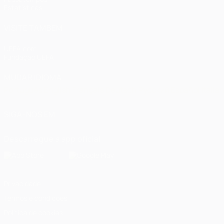
Estatísticas
VISITE TAMBÉM
UEFA.com
Fundação UEFA
MUDAR IDIOMA
Português
English
Français
Deutsch
Русский
Español
Italia
SIGA-NOS EM
Descarregue a app oficial
Privacidade
Termos e condições
Política de cookies