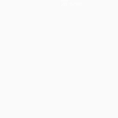
Loja (clubes)
no
Português
العربية