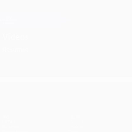
Saltar
para
o
Oficial da Champions League
Obtenha
conteúdo
Resultados em directo e Fantasy
principal
UEFA Champions League
Vídeos
Resumos
UEFA Champions League
Jogos
Equipas
UEFA.tv
Notícias
Sorteios
História
Passatempos
Sobre