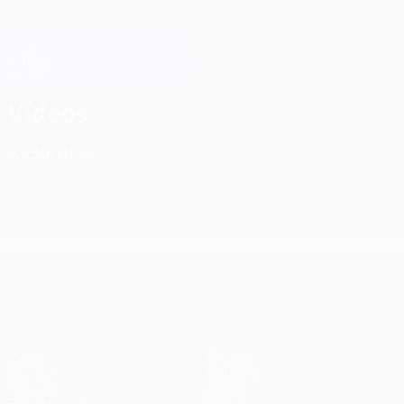
Saltar
para
o
Oficial da Champions League
Obtenha
conteúdo
Resultados em directo e Fantasy
principal
UEFA Champions League
Vídeos
Resumos
UEFA Champions League
Jogos
Equipas
UEFA.tv
Notícias
Sorteios
História
Passatempos
Sobre