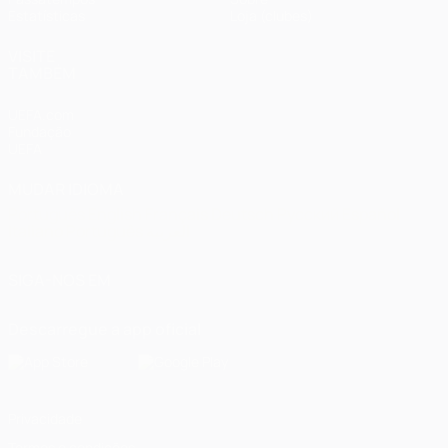
Estatísticas
Loja (clubes)
VISITE
TAMBÉM
UEFA.com
Fundação
UEFA
MUDAR IDIOMA
Português
English
Français
Deutsch
Русский
Español
Italiano
Português
العربية
SIGA-NOS EM
Descarregue a app oficial
Privacidade
Termos e condições