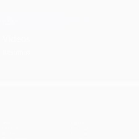
Saltar
para
o
Oficial da Champions League
Obtenha
conteúdo
Resultados em directo e Fantasy
principal
UEFA Champions League
Vídeos
Resumos
UEFA Champions League
Jogos
Equipas
UEFA.tv
Notícias
Sorteios
História
Passatempos
Sobre