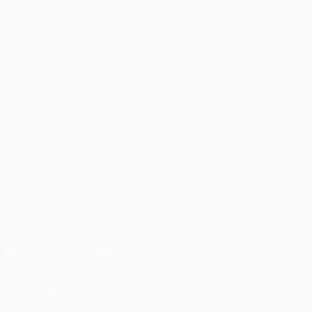
Estatísticas
Loja (clubes)
VISITE
TAMBÉM
UEFA.com
Fundação
UEFA
MUDAR IDIOMA
Português
English
Français
Deutsch
Русский
Español
Italiano
Português
العربية
SIGA-NOS EM
Descarregue a app oficial
Privacidade
Termos e condições