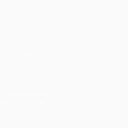
Estatísticas
Loja (clubes)
VISITE
TAMBÉM
UEFA.com
Fundação
UEFA
MUDAR IDIOMA
Português
English
Français
Deutsch
Русский
Español
Italiano
Português
العربية
SIGA-NOS EM
Descarregue a app oficial
Privacidade
Termos e condições