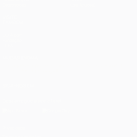
Estatísticas
Loja (clubes)
VISITE
TAMBÉM
UEFA.com
Fundação
UEFA
MUDAR IDIOMA
Português
English
Français
Deutsch
Русский
Español
Italiano
Português
العربية
SIGA-NOS EM
Descarregue a app oficial
Privacidade
Termos e condições