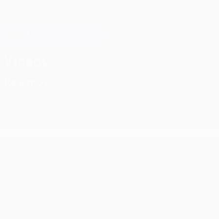
Saltar
para
o
Oficial da Champions League
Obtenha
conteúdo
Resultados em directo e Fantasy
principal
UEFA Champions League
Vídeos
Resumos
UEFA Champions League
Jogos
Equipas
UEFA.tv
Notícias
Sorteios
História
Passatempos
Sobre