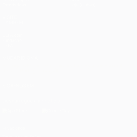
Estatísticas
Loja (clubes)
VISITE
TAMBÉM
UEFA.com
Fundação
UEFA
MUDAR IDIOMA
Português
English
Français
Deutsch
Русский
Español
Italiano
Português
العربية
SIGA-NOS EM
Descarregue a app oficial
Privacidade
Termos e condições