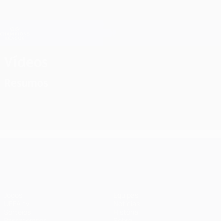
Saltar
para
o
Oficial da Champions League
Obtenha
conteúdo
Resultados em directo e Fantasy
principal
UEFA Champions League
Vídeos
Resumos
UEFA Champions League
Jogos
Equipas
UEFA.tv
Notícias
Sorteios
História
Passatempos
Sobre