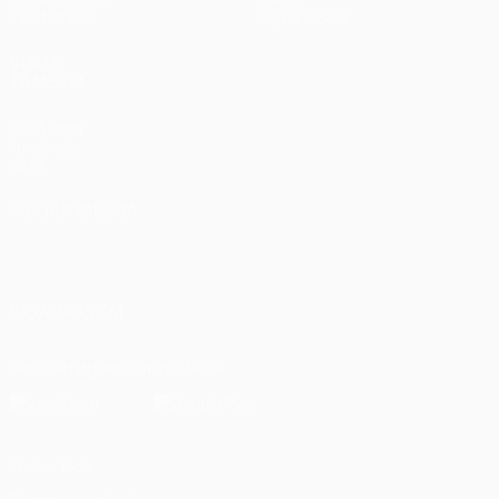
Estatísticas
Loja (clubes)
VISITE
TAMBÉM
UEFA.com
Fundação
UEFA
MUDAR IDIOMA
Português
English
Français
Deutsch
Русский
Español
Italiano
Português
العربية
SIGA-NOS EM
Descarregue a app oficial
Privacidade
Termos e condições