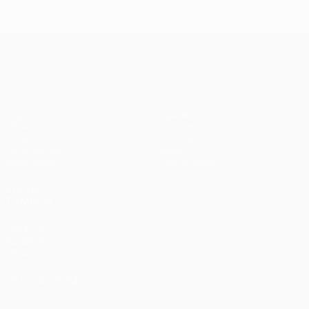
2018: Real
2020:
Madrid 3-1
Paris 0-1
Liverpool
Bayern
UEFA Champions League
Jogos
Equipas
UEFA.tv
Notícias
Sorteios
História
Passatempos
Sobre
Estatísticas
Loja (clubes)
VISITE
TAMBÉM
UEFA.com
Fundação
UEFA
MUDAR IDIOMA
Português
English
Français
Deutsch
Русский
Español