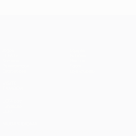
2018: Real
2020:
Madrid 3-1
Paris 0-1
Liverpool
Bayern
UEFA Champions League
Jogos
Equipas
UEFA.tv
Notícias
Sorteios
História
Passatempos
Sobre
Estatísticas
Loja (clubes)
VISITE
TAMBÉM
UEFA.com
Fundação
UEFA
MUDAR IDIOMA
Português
English
Français
Deutsch
Русский
Español