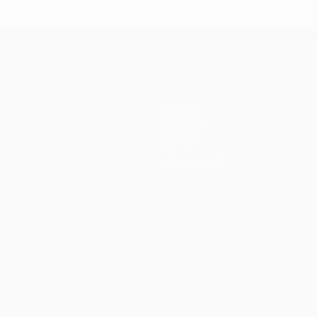
Equipas
Notícias
História
Sobre
Loja (clubes)
no
Português
العربية