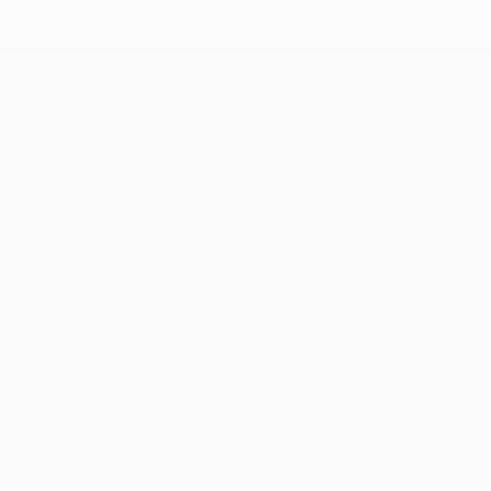
UEFA Champions League
Jogos
UEFA.tv
Sorteios
Passatempos
Estatísticas
VISITE TAMBÉM
UEFA.com
Fundação UEFA
MUDAR IDIOMA
Português
English
Français
Deutsch
Русский
Español
Italia
SIGA-NOS EM