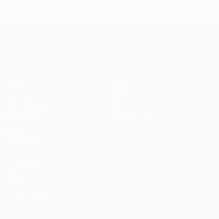
2018: Real
2020:
Madrid 3-1
Paris 0-1
Liverpool
Bayern
UEFA Champions League
Jogos
Equipas
UEFA.tv
Notícias
Sorteios
História
Passatempos
Sobre
Estatísticas
Loja (clubes)
VISITE
TAMBÉM
UEFA.com
Fundação
UEFA
MUDAR IDIOMA
Português
English
Français
Deutsch
Русский
Español