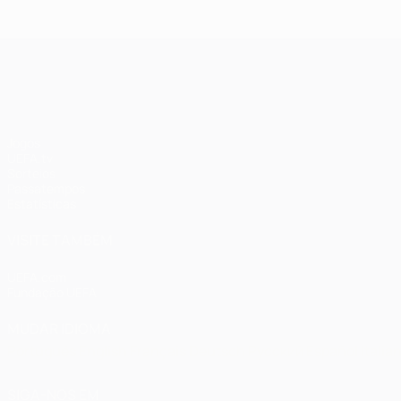
UEFA Champions League
Jogos
UEFA.tv
Sorteios
Passatempos
Estatísticas
VISITE TAMBÉM
UEFA.com
Fundação UEFA
MUDAR IDIOMA
Português
English
Français
Deutsch
Русский
Español
Italia
SIGA-NOS EM