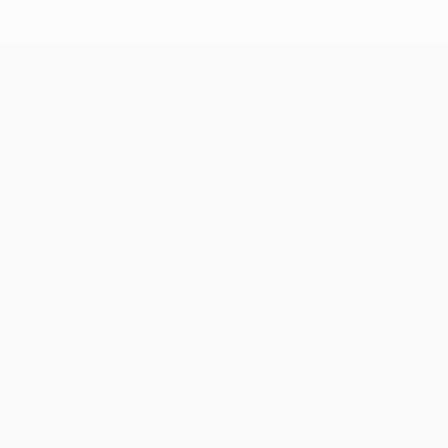
Equipas
Notícias
História
Sobre
Loja (clubes)
no
Português
العربية